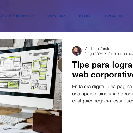
¿QUÉ HACEMOS?
SERVICIOS
BLOG
CONTACTO
Viridiana Zárate
2 ago 2024
2 min de lectur
Tips para lograr
web corporativ
En la era digital, una págin
una opción, sino una herram
cualquier negocio, esta pued