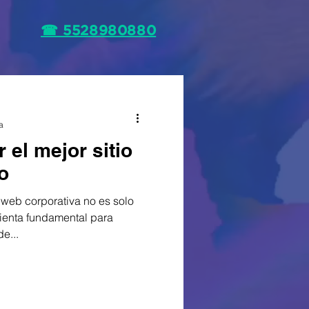
☎ 5528980880
a
 el mejor sitio
o
a web corporativa no es solo
ienta fundamental para
e...