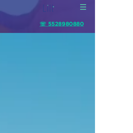
☏ 5528980880