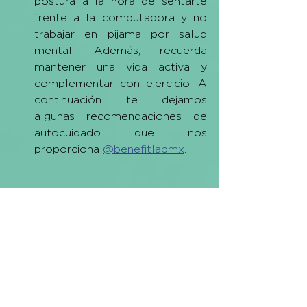
postura a la hora de sentarte 
frente a la computadora y no 
trabajar en pijama por salud 
mental. Además, recuerda 
mantener una vida activa y 
complementar con ejercicio. A 
continuación te dejamos 
algunas recomendaciones de 
autocuidado que nos 
proporciona 
@benefitlabmx
.