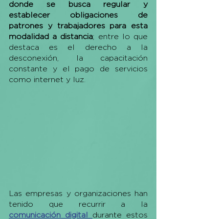
donde se busca regular y 
establecer obligaciones de 
patrones y trabajadores para esta 
modalidad a distancia
; entre lo que 
destaca es el derecho a la 
desconexión, la capacitación 
constante y el pago de servicios 
como internet y luz.
Las empresas y organizaciones han 
tenido que recurrir a la 
comunicación digital
durante estos 