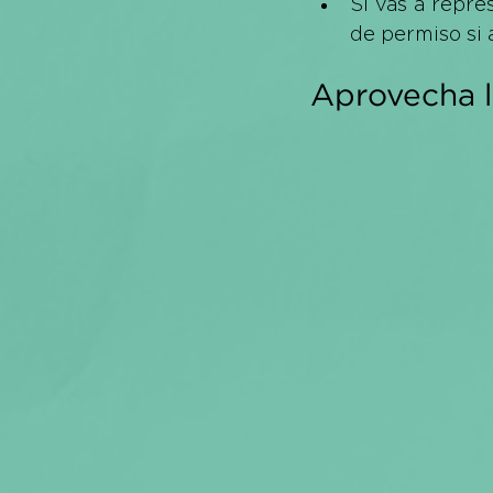
Si vas a repre
de permiso si 
Aprovecha l