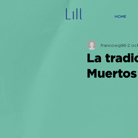
HOME
francowg96
2 oc
La tradi
Muertos