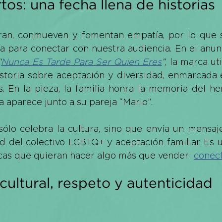
os: una fecha llena de historias
piran, conmueven y fomentan empatía, por lo que 
a para conectar con nuestra audiencia. En el anun
“
Nunca Es Tarde Para Ser Quien Eres
”
, la marca ut
storia sobre aceptación y diversidad, enmarcada en
. En la pieza, la familia honra la memoria del he
 aparece junto a su pareja “Mario”. 
ólo celebra la cultura, sino que envía un mensaje
dad del colectivo LGBTQ+ y aceptación familiar. Es u
cas que quieran hacer algo más que vender: 
conect
cultural, respeto y autenticidad