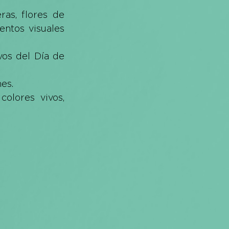
as, flores de 
ntos visuales 
os del Día de 
es.
olores vivos, 