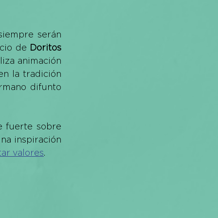
siempre serán 
cio de 
Doritos 
iliza animación 
 la tradición 
rmano difunto 
 fuerte sobre 
na inspiración 
ar valores
.