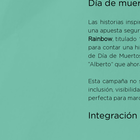
Día de muert
Las historias ins
una apuesta segur
Rainbow
, titulado 
para contar una hi
de Día de Muertos
“Alberto” que ahora
Esta campaña no s
inclusión, visibili
perfecta para mar
Integración 