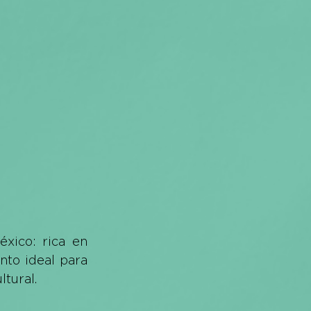
ico: rica en 
to ideal para 
tural. 