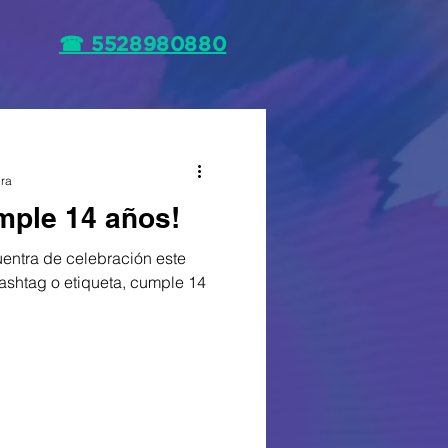
☎ 5528980880
ura
mple 14 años!
uentra de celebración este
shtag o etiqueta, cumple 14