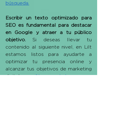
búsqueda.
Escribir un texto optimizado para 
SEO es fundamental para destacar 
en Google y atraer a tu público 
objetivo. 
Si deseas llevar tu 
contenido al siguiente nivel, en Lilt 
estamos listos para ayudarte a 
optimizar tu presencia online y 
alcanzar tus objetivos de marketing 
digital. 
¡No dudes en 
contactarnos!
 ¡Haz que tu marca 
brille en los resultados de 
búsqueda!