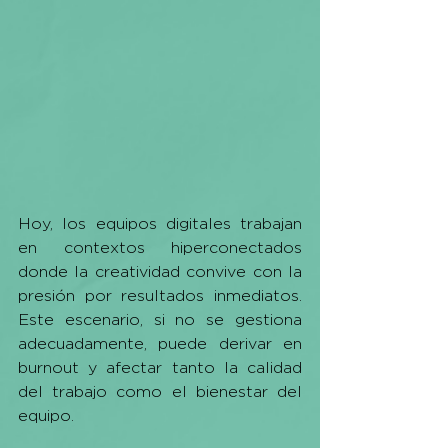
Hoy, los equipos digitales trabajan 
en contextos hiperconectados 
donde la creatividad convive con la 
presión por resultados inmediatos. 
Este escenario, si no se gestiona 
adecuadamente, puede derivar en 
burnout y afectar tanto la calidad 
del trabajo como el bienestar del 
equipo.