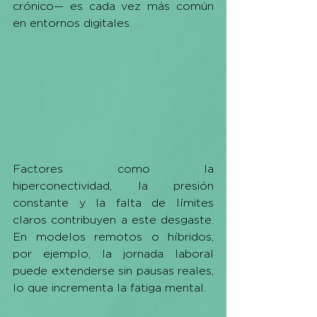
crónico— es cada vez más común 
en entornos digitales.
Factores como la 
hiperconectividad, la presión 
constante y la falta de límites 
claros contribuyen a este desgaste. 
En modelos remotos o híbridos, 
por ejemplo, la jornada laboral 
puede extenderse sin pausas reales, 
lo que incrementa la fatiga mental.