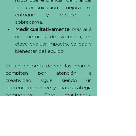
ruido que eficiencia. Centralizar 
la comunicación mejora el 
enfoque y reduce la 
sobrecarga.
Medir cualitativamente: 
Más allá 
de métricas de volumen, es 
clave evaluar impacto, calidad y 
bienestar del equipo.
En un entorno donde las marcas 
compiten por atención, la 
creatividad sigue siendo un 
diferenciador clave y una estrategia 
competitiva. Pero mantenerla 
requiere un 
enfoque más humano y 
estratégico.
En Lilt creemos que las mejores 
ideas nacen en equipos que se 