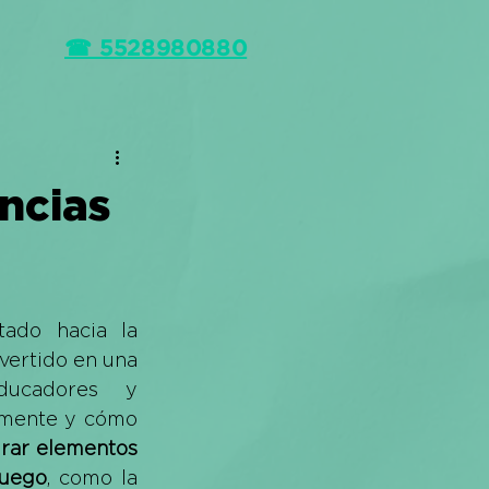
☎ 5528980880
ncias
ado hacia la 
experiencia del usuario, la gamificación se ha convertido en una 
ucadores y 
amente y cómo 
rar elementos 
juego
, como la 