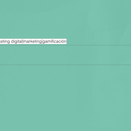
eting digital
marketing
gamificación