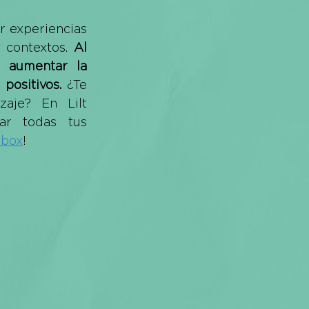
 experiencias 
contextos. 
Al 
 aumentar la 
positivos.
 ¿Te 
aje? En Lilt 
r todas tus 
nbox
!