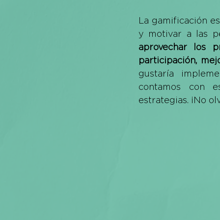
La gamificación e
y motivar a las p
aprovechar los p
participación, me
gustaría impleme
contamos con es
estrategias. ¡No o