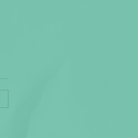
al Listening: más allá
monitorear
ciones