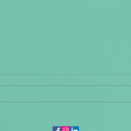
El poder de construir
Soci
comunidad en la era
de 
digital
men