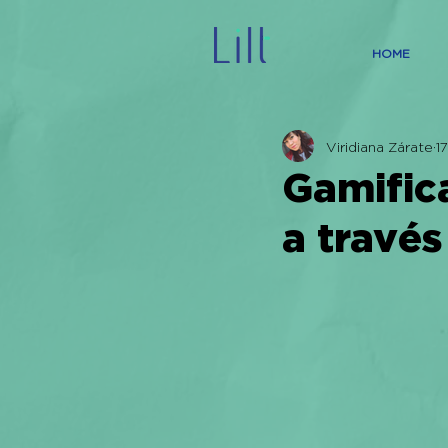
HOME
Viridiana Zárate
1
Gamific
a través