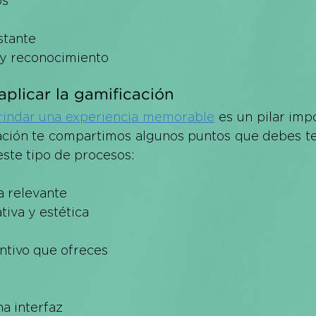
os
stante
y reconocimiento
aplicar la gamificación
rindar una experiencia memorable
 es un pilar impo
uación te compartimos algunos puntos que debes te
este tipo de procesos:
a relevante
iva y estética
entivo que ofreces
a interfaz