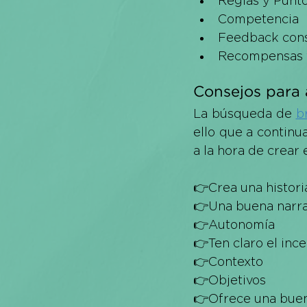
Reglas y Punt
Competencia
Feedback con
Recompensas 
Consejos para 
La búsqueda de 
b
ello que a contin
a la hora de crear 
👉Crea una histori
👉Una buena narrat
👉Autonomía
👉Ten claro el inc
👉Contexto
👉Objetivos
👉
Ofrece una buen