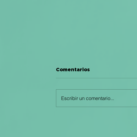
Comentarios
Escribir un comentario...
Audiencias
multigeneracionales: el
auge del consumo
cruzado