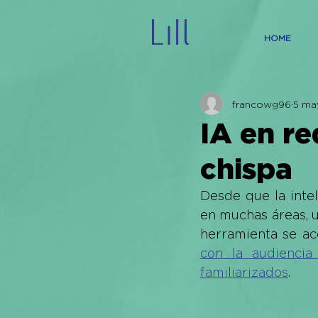
HOME
francowg96
5 ma
IA en re
chispa
Desde que la intel
en muchas áreas, u
herramienta se a
con la audienci
familiarizados
.