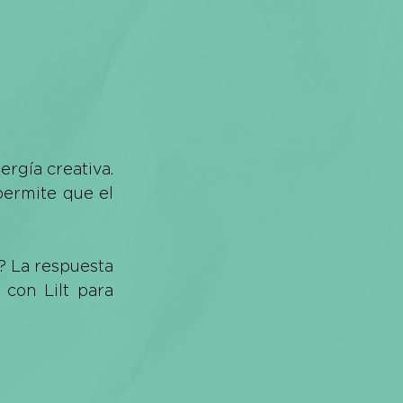
rgía creativa. 
Implementar modelos de lenguaje avanzados para gestionar FAQs permite que el 
? La respuesta 
 con Lilt para 