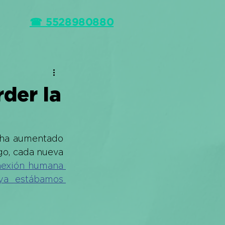
☎ 5528980880
rder la
 ha aumentado 
go, cada nueva 
nexión humana 
ya estábamos 