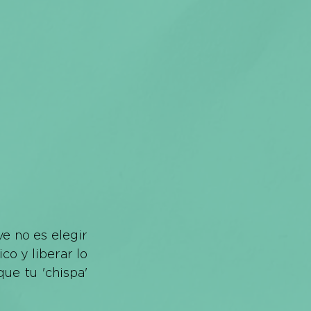
e no es elegir 
co y liberar lo 
ue tu 'chispa' 