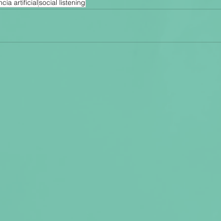
cia artificial
social listening