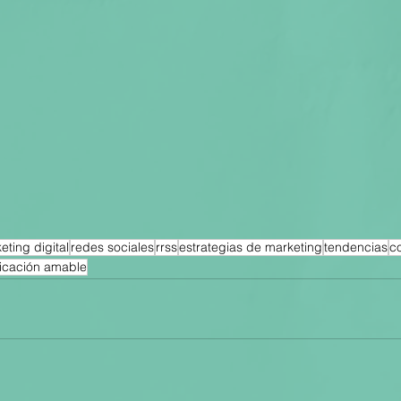
eting digital
redes sociales
rrss
estrategias de marketing
tendencias
c
cación amable