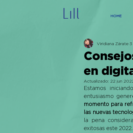
HOME
Viridiana Zárate
3
Consejos
en digit
Actualizado:
22 jun 202
Estamos iniciand
entusiasmo genere
momento para refr
las nuevas tecnolo
la pena considera
exitosas este 2022.