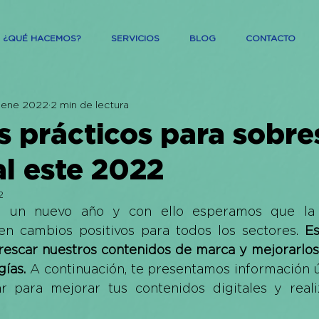
¿QUÉ HACEMOS?
SERVICIOS
BLOG
CONTACTO
 ene 2022
2 min de lectura
 prácticos para sobres
al este 2022
2
o un nuevo año y con ello esperamos que la 
n cambios positivos para todos los sectores. 
Es
escar nuestros contenidos de marca y mejorarlos 
gías.
 A continuación, te presentamos información út
r para mejorar tus contenidos digitales y real
 