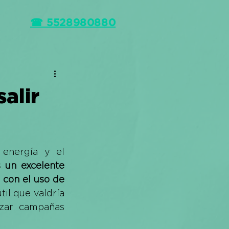
☎ 5528980880
alir
energía y el 
 un excelente 
con el uso de 
il que valdría 
izar campañas 