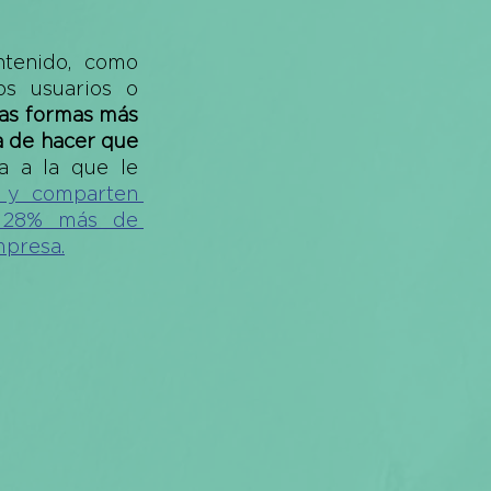
tenido, como 
s usuarios o 
as formas más 
 de hacer que 
 a la que le 
 y comparten 
n 28% más de 
mpresa.