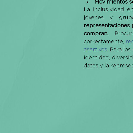
Movimientos s
La inclusividad e
jóvenes y grupo
representaciones 
compran. 
Procu
correctamente, 
re
asertivos.
 Para los
identidad, diversi
datos y la represen