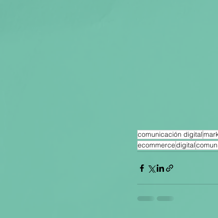
comunicación digital
mark
ecommerce
digital
comuni