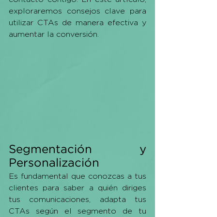
exploraremos consejos clave para 
utilizar CTAs de manera efectiva y 
aumentar la conversión.
Segmentación y 
Personalización
Es fundamental que conozcas a tus 
clientes para saber a quién diriges 
tus comunicaciones, adapta tus 
CTAs según el segmento de tu 