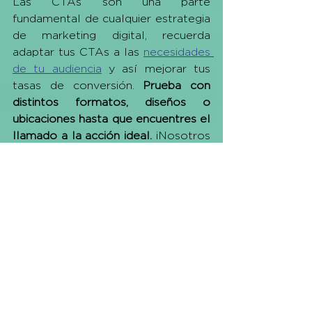
Las CTAs son una parte 
fundamental de cualquier estrategia 
de marketing digital, recuerda 
adaptar tus CTAs a las 
necesidades 
de tu audiencia
 y así mejorar tus 
tasas de conversión. 
Prueba con 
distintos formatos, diseños o 
ubicaciones hasta que encuentres el 
llamado a la acción ideal.
 ¡Nosotros 
podemos ayudarte! ¡
Escríbenos un 
WhatsApp
!