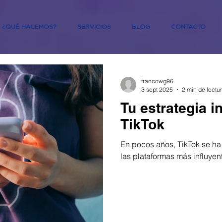
¿QUÉ HACEMOS?
SERVICIOS
BLOG
CONTACTO
francowg96
3 sept 2025
2 min de lectu
Tu estrategia i
TikTok
En pocos años, TikTok se h
las plataformas más influyen