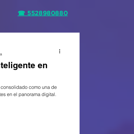
☎ 5528980880
ra
nteligente en
a consolidado como una de
tes en el panorama digital.