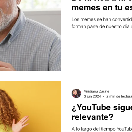
memes en tu est
Los memes se han convertido
forman parte de nuestro día 
Viridiana Zárate
3 jun 2024
2 min de lectur
¿YouTube sigu
relevante?
A lo largo del tiempo YouTu