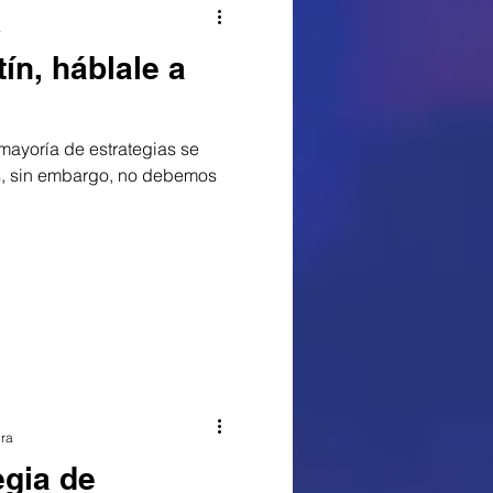
a
ín, háblale a
 mayoría de estrategias se
s, sin embargo, no debemos
ura
egia de