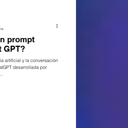
ura
n prompt
at GPT?
a artificial y la conversación
tGPT desarrollada por
..