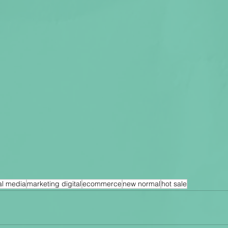
al media
marketing digital
ecommerce
new normal
hot sale