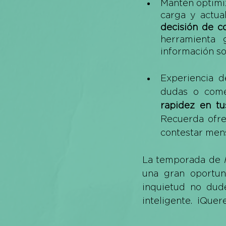
Mantén optimiz
carga y actual
decisión de c
herramienta 
información so
Experiencia d
dudas o comen
rapidez en tu
Recuerda ofre
contestar mens
La temporada de 
una gran oportun
inquietud no dud
inteligente.  ¡Que