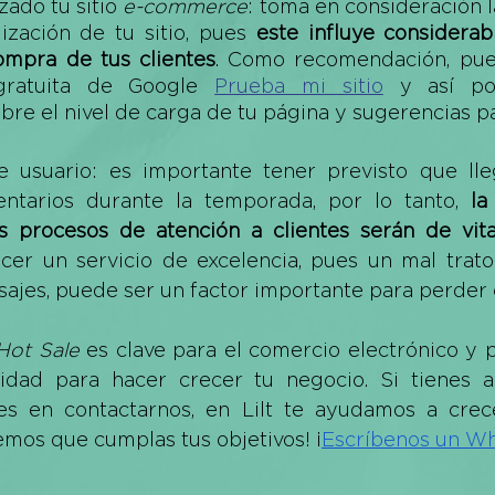
ado tu sitio 
e-commerce
: toma en consideración l
ización de tu sitio, pues 
este influye considerab
ompra de tus clientes
. Como recomendación, puede
gratuita de Google 
Prueba mi sitio
 y así po
bre el nivel de carga de tu página y sugerencias pa
e usuario: es importante tener previsto que ll
tarios durante la temporada, por lo tanto, 
la
s procesos de atención a clientes serán de vita
cer un servicio de excelencia, pues un mal trat
ajes, puede ser un factor importante para perder c
Hot Sale
 es clave para el comercio electrónico y po
idad para hacer crecer tu negocio. Si tienes a
es en contactarnos, en Lilt te ayudamos a crec
remos que cumplas tus objetivos! ¡
Escríbenos un W