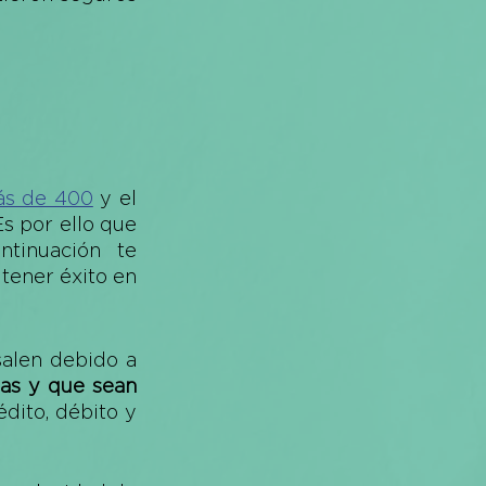
ás de 400
 y el 
incremento de promociones y ofertas aumenta considerablemente. Es por ello que 
ntinuación te 
tener éxito en 
alen debido a 
as y que sean 
dito, débito y 