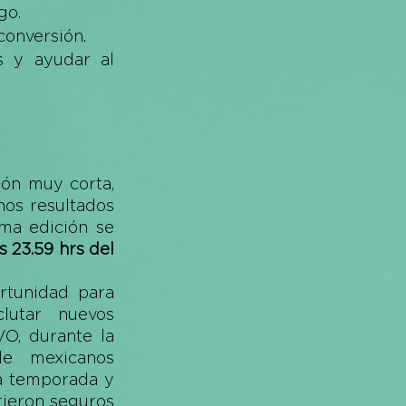
go. 
conversión.
 y ayudar al 
ón muy corta, 
os resultados 
ma edición se 
 23.59 hrs del 
tunidad para 
lutar nuevos 
O, durante la 
de mexicanos 
a temporada y 
ieron seguros 