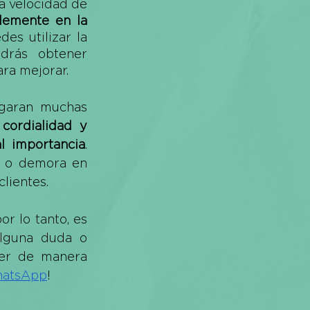
a velocidad de 
lemente en la 
s utilizar la 
drás obtener 
ra mejorar. 
egaran muchas 
 cordialidad y 
l importancia
. 
o o demora en 
lientes. 
r lo tanto, es 
lguna duda o 
er de manera 
hatsApp
!