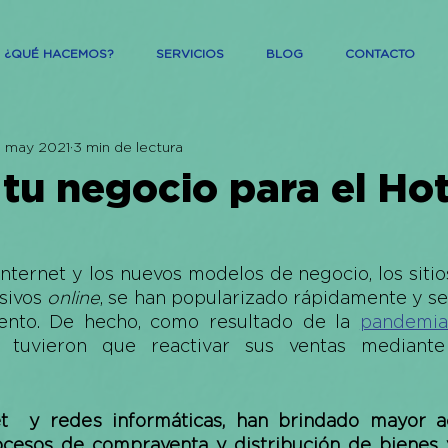
¿QUÉ HACEMOS?
SERVICIOS
BLOG
CONTACTO
9 may 2021
3 min de lectura
tu negocio para el Hot
internet y los nuevos modelos de negocio, los sitio
sivos 
online
, se han popularizado rápidamente y se
ento. De hecho, como resultado de la 
pandemia
 tuvieron que reactivar sus ventas mediante
t  y redes informáticas, han brindado mayor ac
ocesos de compraventa y distribución de bienes y