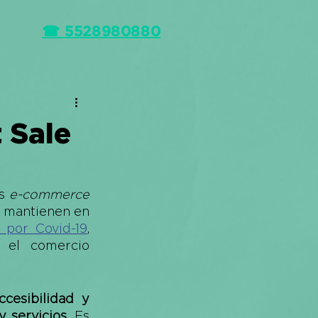
☎ 5528980880
 Sale
s 
e-commerce 
 mantienen en 
 por Covid-19
, 
 el comercio 
cesibilidad y 
 servicios. 
Es 