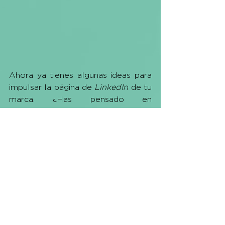
Ahora ya tienes algunas ideas para 
impulsar la página de 
LinkedIn
 de tu 
marca. ¿Has pensado en 
implementar una estrategia 
publicitaria en esta plataforma para 
hacerle llegar tu mensaje a puestos 
/ profesionistas específicos? 
¡
Contáctanos
!
comunicación digital
social media
marketing digital
redes sociales
comunicación
rrss
marketing
digital
newsletter
linkedin
linkedin marketing