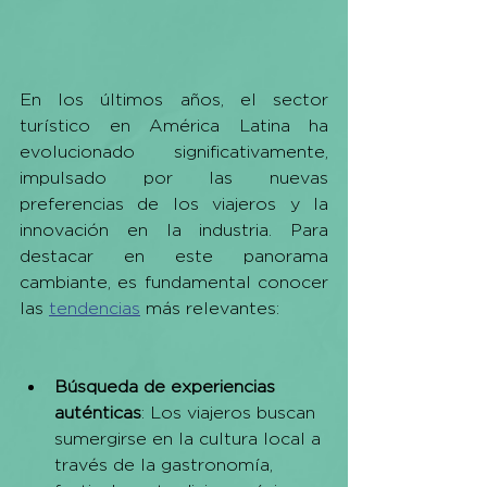
En los últimos años, el sector 
turístico en América Latina ha 
evolucionado significativamente, 
impulsado por las nuevas 
preferencias de los viajeros y la 
innovación en la industria. Para 
destacar en este panorama 
cambiante, es fundamental conocer 
las 
tendencias
 más relevantes:
Búsqueda de experiencias 
auténticas
: Los viajeros buscan 
sumergirse en la cultura local a 
través de la gastronomía, 