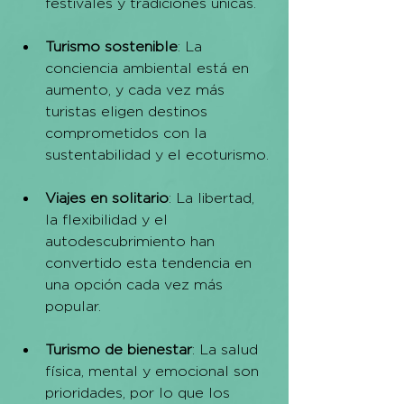
festivales y tradiciones únicas.
Turismo sostenible
: La 
conciencia ambiental está en 
aumento, y cada vez más 
turistas eligen destinos 
comprometidos con la 
sustentabilidad y el ecoturismo.
Viajes en solitario
: La libertad, 
la flexibilidad y el 
autodescubrimiento han 
convertido esta tendencia en 
una opción cada vez más 
popular.
Turismo de bienestar
: La salud 
física, mental y emocional son 
prioridades, por lo que los 