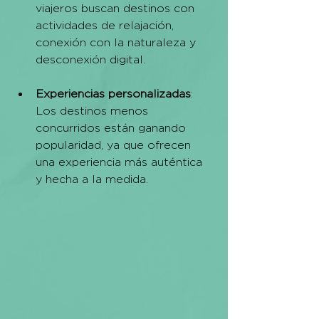
viajeros buscan destinos con 
actividades de relajación, 
conexión con la naturaleza y 
desconexión digital.
Experiencias personalizadas
: 
Los destinos menos 
concurridos están ganando 
popularidad, ya que ofrecen 
una experiencia más auténtica 
y hecha a la medida.