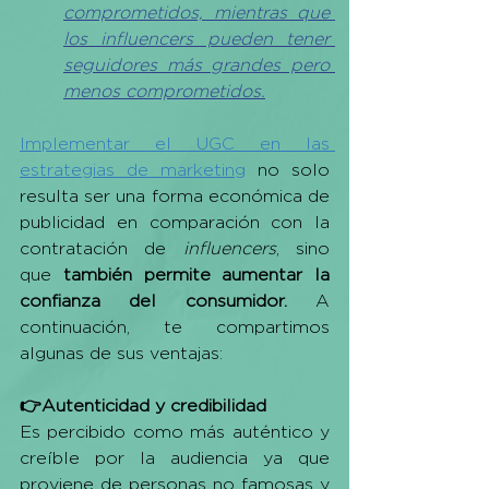
comprometidos, mientras que 
los influencers pueden tener 
seguidores más grandes pero 
menos comprometidos.
Implementar el UGC en las 
estrategias de marketing
 no solo 
resulta ser una forma económica de 
publicidad en comparación con la 
contratación de 
influencers
, sino 
que 
también permite aumentar la 
confianza del consumidor.
 A 
continuación, te compartimos 
algunas de sus ventajas:
👉Autenticidad y credibilidad
E
s percibido como más auténtico y 
creíble por la audiencia 
ya que
proviene de personas no famosas y 