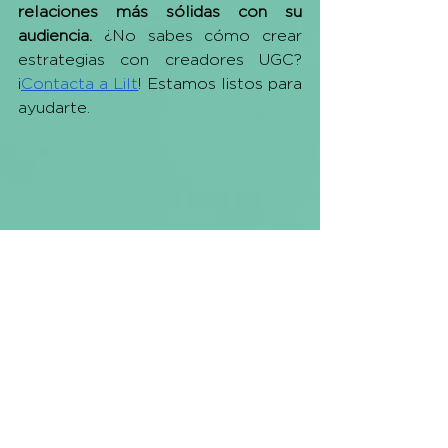
relaciones más sólidas con su 
audiencia.
 ¿No sabes cómo crear 
estrategias con creadores UGC? 
¡
Contacta a Lilt
! Estamos listos para 
ayudarte. 