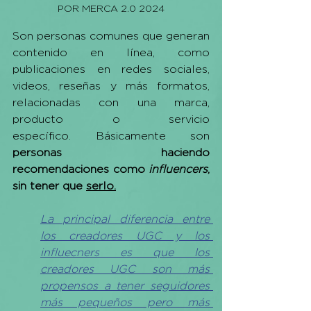
POR MERCA 2.0 2024
Son personas comunes que generan 
contenido en línea, como 
publicaciones en redes sociales, 
videos, reseñas y más formatos, 
relacionadas con una marca, 
producto o servicio 
específico. Básicamente son 
personas haciendo 
recomendaciones como 
influencers
, 
sin tener que 
serlo.
La principal diferencia entre 
los creadores UGC y los 
influecners es que los 
creadores UGC son más 
propensos a tener seguidores 
más pequeños pero más 