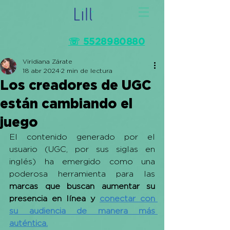
☏ 5528980880
Viridiana Zárate
18 abr 2024
2 min de lectura
Los creadores de UGC
están cambiando el
juego
El contenido generado por el 
usuario (UGC, por sus siglas en 
inglés) ha emergido como una 
poderosa herramienta para las 
marcas que buscan aumentar su 
presencia en línea y 
conectar con 
su audiencia de manera más 
auténtica.