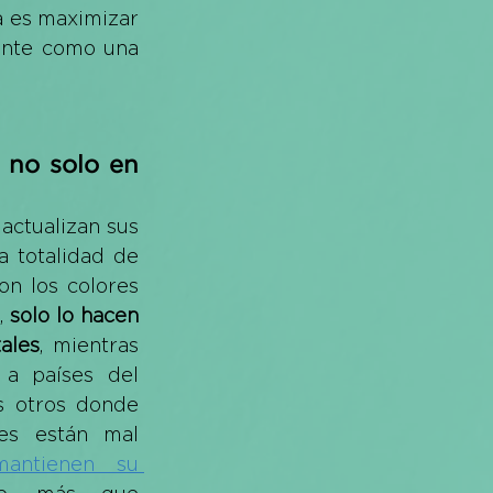
a es maximizar 
ente como una 
no solo en 
actualizan sus 
a totalidad de 
n los colores 
, 
solo lo hacen 
ales
, mientras 
a países del 
 otros donde 
es están mal 
mantienen su 