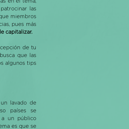
s en el tema, 
atrocinar las 
 que miembros 
ias, pues más 
 capitalizar.
cepción de tu 
busca que las 
s algunos tips 
 un lavado de 
so países se 
a un público 
ema es que se 