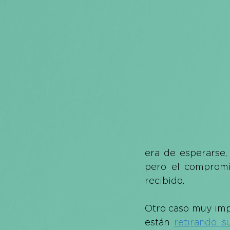
era de esperarse,
pero el compromi
recibido. 
Otro caso muy impo
están
retirando s