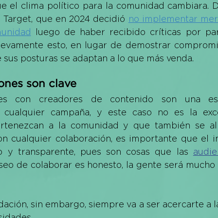
 el clima político para la comunidad cambiara. De
 Target, que en 2024 decidió 
no implementar merc
munidad
 luego de haber recibido críticas por pa
evamente esto, en lugar de demostrar compromis
e sus posturas se adaptan a lo que más venda. 
ones son clave
nes con creadores de contenido son una est
cualquier campaña, y este caso no es la exce
rtenezcan a la comunidad y que también se ali
on cualquier colaboración, es importante que el i
to y transparente, pues son cosas que las 
audie
eseo de colaborar es honesto, la gente será mucho
ción, sin embargo, siempre va a ser acercarte a l
sidades.