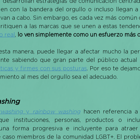
: desarrollan estrategias de comunicación centrada
n con la bandera del orgullo o incluso llegan a p
evan a cabo. Sin embargo, es cada vez más común
ritiquen a las marcas que se unen a estas tendenc
o real
, 
lo ven simplemente como un esfuerzo más de
esta manera, puede llegar a afectar mucho la per
nte sabiendo que gran parte del público actual 
ticas y firmes con sus posturas
. Por eso te dejamo
miento al mes del orgullo sea el adecuado.
shing
kwashing 
y 
rainbow washing
 hacen referencia a
ue instituciones, personas, productos o inclu
na forma progresiva e incluyente para atraer 
te caso miembros de la comunidad LGBT+. El probl