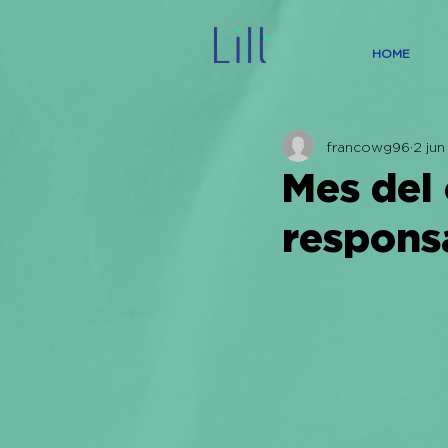
HOME
francowg96
2 ju
Mes del
respons