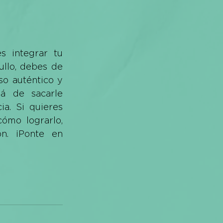
 integrar tu 
llo, debes de 
 auténtico y 
á de sacarle 
a. Si quieres 
ómo lograrlo, 
Lilt es tu mejor opción. ¡Ponte en 