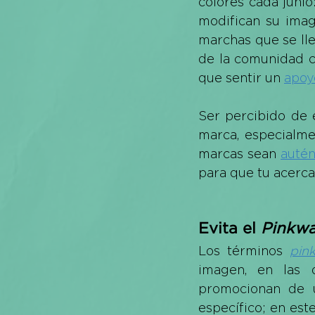
colores cada junio
modifican su image
marchas que se ll
de la comunidad c
que sentir un 
apoy
Ser percibido de 
marca, especialme
marcas sean 
autén
para que tu acerca
Evita el 
Pinkwa
Los términos 
pin
imagen, en las q
promocionan de u
específico; en es