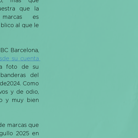
o, más que 
estra que la 
marcas es 
lico al que le 
BC Barcelona, 
sde su cuenta 
a foto de su 
banderas del 
ide2024
. Como 
os y de odio, 
o y muy bien 
de marcas que 
gullo 2025 en 