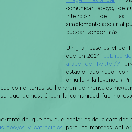
imagen estándar
. Est
comunicar apoyo, demu
intención de las 
simplemente apelar al púb
puedan vender más. 
Un gran caso es el del F
que en 2024, 
publicó de
árabe de Twitter/X
 un
estadio adornado con 
orgullo y la leyenda 
#Pr
 sus comentarios se llenaron de mensajes negativ
so que demostró con la comunidad fue honest
rtante del que hay que hablar, es de la cantidad 
us apoyos y patrocinios
 para las marchas del or