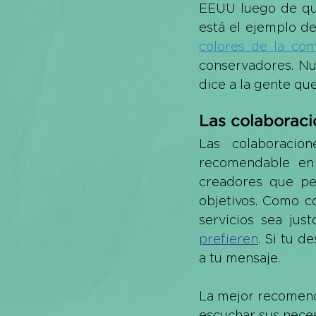
EEUU luego de que
está el ejemplo de
colores de la co
conservadores. Nu
dice a la gente qu
Las colaboraci
Las colaboracio
recomendable en 
creadores que pe
objetivos. Como c
servicios sea jus
prefieren
. Si tu d
a tu mensaje. 
La mejor recomenda
escuchar sus nece