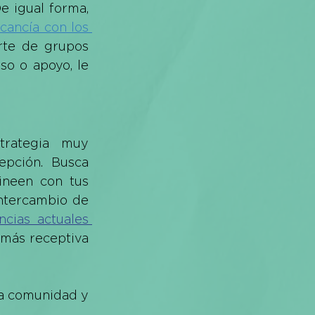
 igual forma, 
ancía con los 
rte de grupos 
o o apoyo, le 
rategia muy 
pción. Busca 
neen con tus 
ntercambio de 
ncias actuales 
 más receptiva 
a comunidad y 