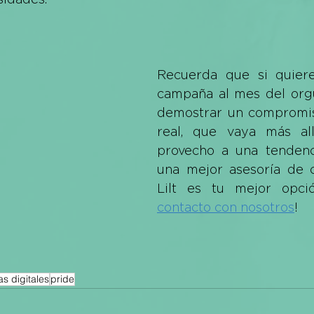
Recuerda que si quieres
campaña al mes del orgu
demostrar un compromiso
real, que vaya más all
provecho a una tendenci
una mejor asesoría de c
contacto
 con nosotros
!
 digitales
pride