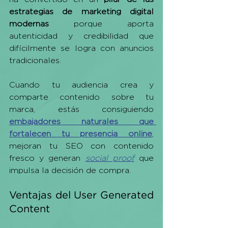
estrategias de marketing digital 
modernas
 porque aporta 
autenticidad y credibilidad que 
difícilmente se logra con anuncios 
tradicionales.
Cuando tu audiencia crea y 
comparte contenido sobre tu 
marca, estás consiguiendo 
embajadores naturales que 
fortalecen tu presencia online
, 
mejoran tu SEO con contenido 
fresco y generan 
social proof
 que 
impulsa la decisión de compra.
Ventajas del User Generated 
Content