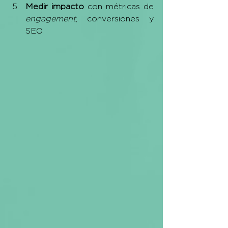
Medir impacto
 con métricas de 
engagement
, conversiones y 
SEO.