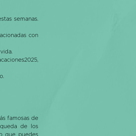
stas semanas. 
lacionadas con 
vida.
caciones2025
, 
o.
ás famosas de 
queda de los 
o que puedes 