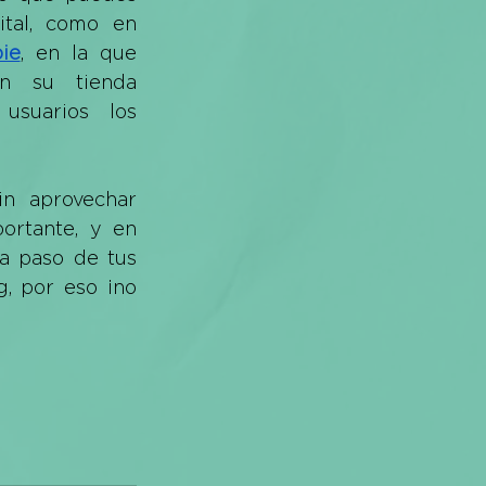
tal, como en 
ie
, en la que 
n su tienda 
usuarios los 
n aprovechar 
rtante, y en 
a paso de tus 
, por eso ¡no 