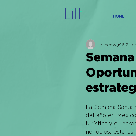
HOME
francowg96
2 ab
Semana 
Oportun
estrateg
La Semana Santa y
del año en México,
turística y el inc
negocios, esta es