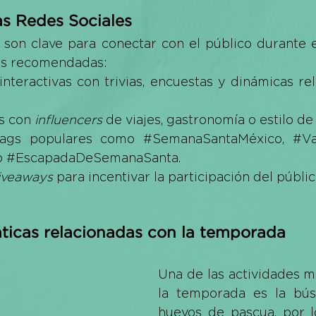
as Redes Sociales
 son clave para conectar con el público durante e
as recomendadas:
interactivas con trivias, encuestas y dinámicas re
s con 
influencers
 de viajes, gastronomía o estilo de 
ags populares como 
#SemanaSantaMéxico
, 
#Va
o 
#EscapadaDeSemanaSanta
.
iveaways
 para incentivar la participación del públic
áticas relacionadas con la temporada
Una de las actividades m
la temporada es la bús
huevos de pascua, por l