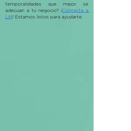
temporalidades que mejor se 
adecuan a tu negocio? ¡
Contacta a 
Lilt
! Estamos listos para ayudarte. 