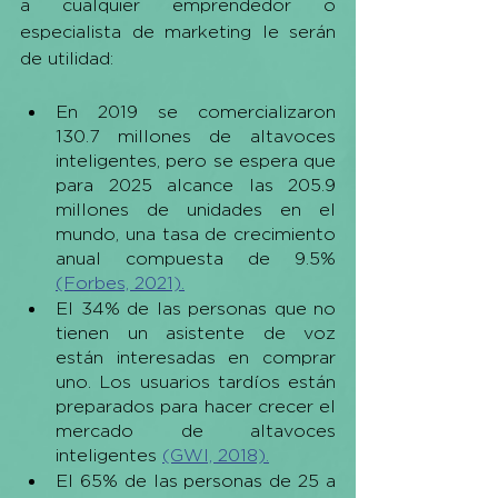
a cualquier emprendedor o 
especialista de marketing le serán 
de utilidad: 
En 2019 se comercializaron 
130.7 millones de altavoces 
inteligentes, pero se espera que 
para 2025 alcance las 205.9 
millones de unidades en el 
mundo, una tasa de crecimiento 
anual compuesta de 9.5% 
(Forbes, 2021).
El 34% de las personas que no 
tienen un asistente de voz 
están interesadas en comprar 
uno. Los usuarios tardíos están 
preparados para hacer crecer el 
mercado de altavoces 
inteligentes 
(GWI, 2018).
El 65% de las personas de 25 a 