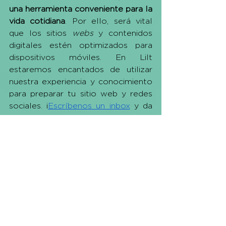
una herramienta conveniente para la 
vida cotidiana
. Por ello, será vital 
que los sitios 
webs
 y contenidos 
digitales estén optimizados para 
dispositivos móviles. En Lilt 
estaremos encantados de utilizar 
nuestra experiencia y conocimiento 
para preparar tu sitio web y redes 
sociales. ¡
Escríbenos un inbox
 y da 
el siguiente paso en su estrategia 
digital!