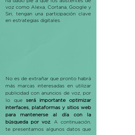
ha dado pie a que los asistentes de 
voz como Alexa, Cortana, Google y 
Siri, tengan una participación clave 
en estrategias digitales. 
No es de extrañar que pronto habrá 
más marcas interesadas en utilizar 
publicidad con anuncios de voz, por 
lo que 
será importante optimizar 
interfaces, plataformas y sitios web 
para mantenerse al día con la 
búsqueda por voz
. A continuación, 
te presentamos algunos datos que 