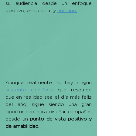
su audiencia desde un enfoque 
positivo, emocional y 
humano.
Aunque realmente no hay ningún 
sustento científico
 que respalde 
que en realidad sea el día más feliz 
del año, sigue siendo una gran 
oportunidad para diseñar campañas 
desde un 
punto de vista positivo y 
de amabilidad. 