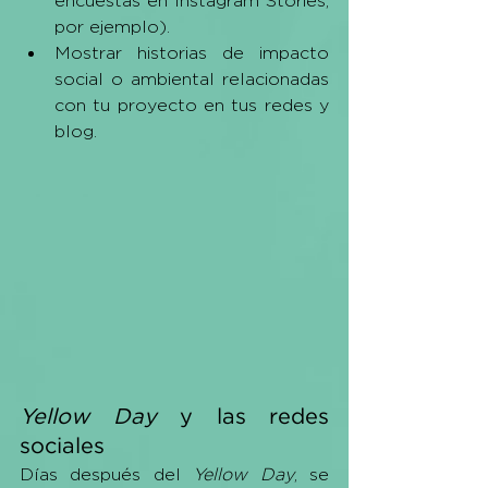
encuestas en Instagram Stories, 
por ejemplo).
Mostrar historias de impacto 
social o ambiental relacionadas 
con tu proyecto en tus redes y 
blog.
Yellow Day 
y las redes 
sociales
Días después del 
Yellow Day
, se 