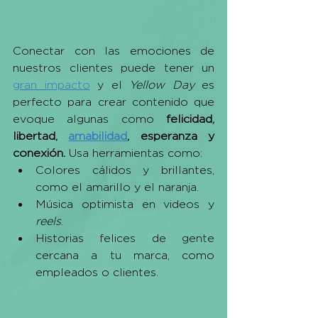
Conectar con las emociones de 
nuestros clientes puede tener un 
gran impacto
 y el 
Yellow Day
 es 
perfecto para crear contenido que 
evoque algunas como 
felicidad, 
libertad, 
amabilidad
, esperanza y 
conexión.
 Usa herramientas como: 
Colores cálidos y brillantes, 
como el amarillo y el naranja.
Música optimista en videos y 
reels
.
Historias felices de gente 
cercana a tu marca, como 
empleados o clientes.