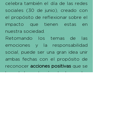
celebra también el día de las redes 
sociales (30 de junio), creado con 
el propósito de reflexionar sobre el 
impacto que tienen estas en 
nuestra sociedad. 
Retomando los temas de las 
emociones y la responsabilidad 
social, puede ser una gran idea unir 
ambas fechas con el propósito de 
reconocer
 acciones positivas
 que se 
han dado a través de las redes 
sociales, especialmente si esas 
historias están directamente 
relacionadas con tu propia marca. 
Aunque el 
Yellow Day 
es una 
oportunidad perfecta para esparcir 
contenido positivo,
 tu marca puede 
tener un gran impacto al usar estas 