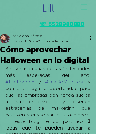
☏ 5528980880
Viridiana Zárate
18 sept 2023
2 min de lectura
Cómo aprovechar
Halloween en lo digital
Se avecinan unas de las festividades 
más esperadas del año, 
#Halloween
 y 
#DíaDeMuertos
, y 
con ello llega la oportunidad para 
que las empresas den rienda suelta 
a su creatividad y diseñen 
estrategias de marketing que 
cautiven y envuelvan a su audiencia. 
En este blog, te compartimos 
3 
ideas que te pueden ayudar a 