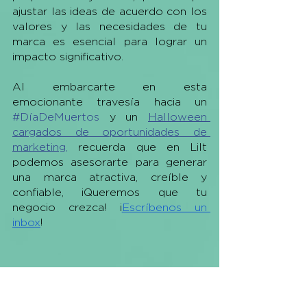
ajustar las ideas de acuerdo con los 
valores y las necesidades de tu 
marca es esencial para lograr un 
impacto significativo.
Al embarcarte en esta 
emocionante travesía hacia un 
#DíaDeMuertos
 y un 
Halloween 
cargados de oportunidades de 
marketing,
 recuerda que en Lilt 
podemos asesorarte para generar 
una marca atractiva, creíble y 
confiable, ¡Queremos que tu 
negocio crezca! ¡
Escríbenos un 
inbox
!