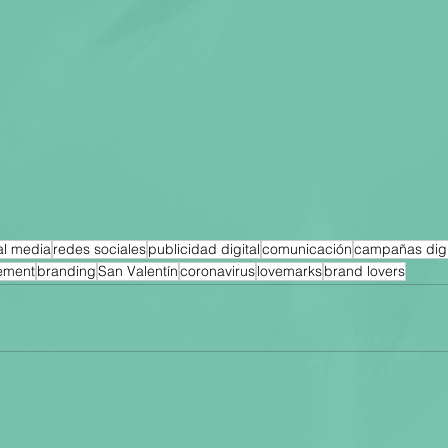
al media
redes sociales
publicidad digital
comunicación
campañas digi
ement
branding
San Valentín
coronavirus
lovemarks
brand lovers