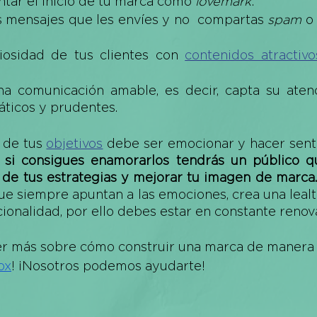
ntar el inicio de tu marca como 
lovemark
: 
s mensajes que les envíes y no  compartas 
spam
 o
iosidad de tus clientes con 
contenidos atractivo
a comunicación amable, es decir, capta su aten
ticos y prudentes. 
de tus 
objetivos
 debe ser emocionar y hacer senti
 
si consigues enamorarlos tendrás un público q
 de tus estrategias y mejorar tu imagen de marca.
ue siempre apuntan a las emociones, crea una lealt
acionalidad, por ello debes estar en constante renov
er más sobre cómo construir una marca de manera e
ox
! ¡Nosotros podemos ayudarte!