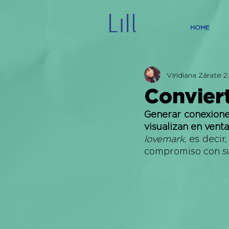
HOME
Viridiana Zárate
2
Convier
Generar conexione
visualizan en vent
lovemark
, es deci
compromiso con su