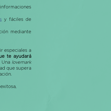
 informaciones 
s
 y fáciles de 
ción mediante 
r especiales a 
ue te ayudará 
 
Una 
lovemark
ad que supera 
ación. 
xitosa, 