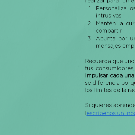
realizar para fome
Personaliza lo
intrusivas.
Mantén la cur
compartir.
Apunta por un
mensajes empá
Recuerda que uno 
tus consumidores,
impulsar cada una
se diferencia porq
los límites de la r
Si quieres aprend
¡
escríbenos un inb