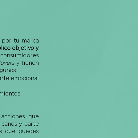
 por tu marca 
ico objetivo y 
 consumidores 
lovers
 y tienen 
gunos: 
rte emocional 
ientos. 
 es posible con acciones que 
rcanos y parte 
s que puedes 