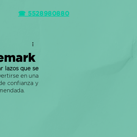
☎ 5528980880
vemark
 lazos que se 
 y por ende, da paso a convertirse en una 
de confianza y 
omendada. 